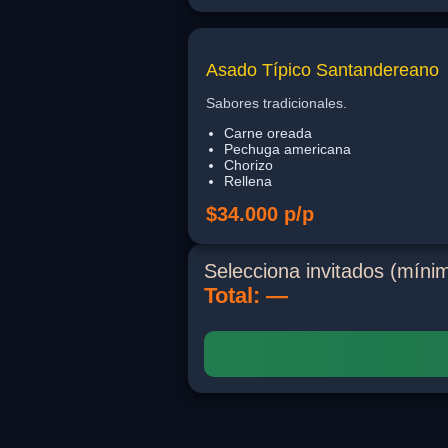
Asado Típico Santandereano
Sabores tradicionales.
Carne oreada
Pechuga americana
Chorizo
Rellena
$34.000 p/p
Selecciona invitados (mín
Total: —