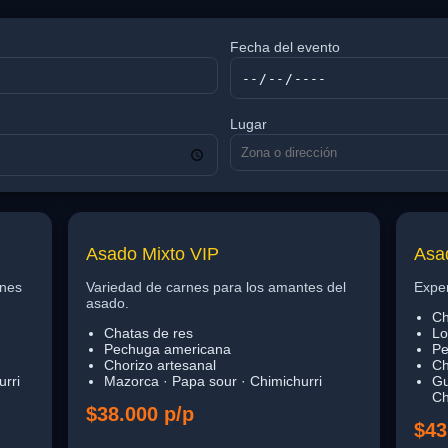
Fecha del evento
Lugar
Asado Mixto VIP
Asad
ones
Variedad de carnes para los amantes del
Exper
asado.
Ch
Chatas de res
Lo
Pechuga americana
Pe
Chorizo artesanal
Ch
urri
Mazorca · Papa sour · Chimichurri
Gu
Ch
$38.000 p/p
$43